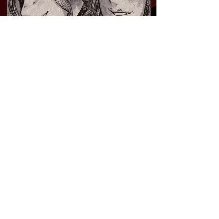
- 06 - La célébration de
Mortherbe
- 08 - La naissance d'une
aurore.