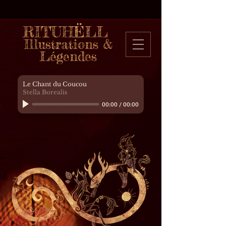
RITUHËLL
Illustrations &
Légendes
Le Chant du Coucou
Stella Borealis
00:00
/
00:00