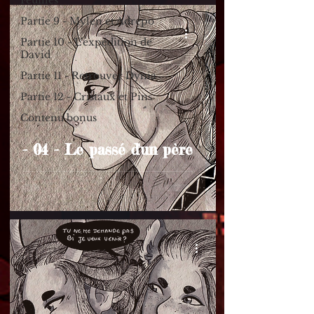
Feuilles
Partie 9 - Mylen et Adrepo
Partie 10 - L'expédition de
David
Partie 11 - Retrouver Dynia
Partie 12 - Cristaux et Pins
Contenu bonus
- 04 - Le passé d'un père