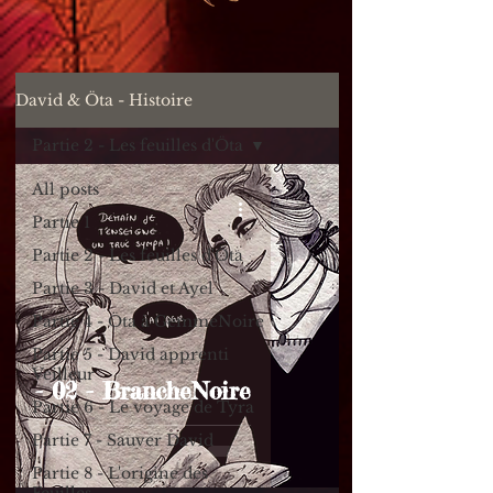
David & Öta - Histoire
Partie 2 - Les feuilles d'Öta
All posts
Partie 1
Partie 2 - Les feuilles d'Öta
Partie 3 - David et Ayel
Partie 4 - Öta à GemmeNoire
Partie 5 - David apprenti
Veilleur
- 02 - BrancheNoire
Partie 6 - Le voyage de Tyra
Partie 7 - Sauver David
Partie 8 - L'origine des