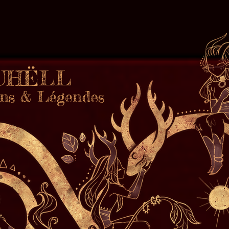
TUHËLL
ions & Légendes