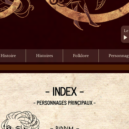
Le
 Histoire
Histoires
Folklore
Personnag