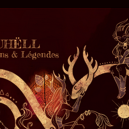
TUHËLL
ions & Légendes