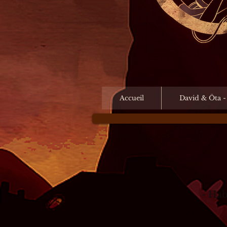
Accueil
David & Öta -
​- Ha