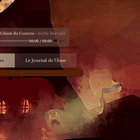
 Chant du Coucou
-
Stella Borealis
00:00
/
00:00
es
Le Journal de l'Âme
vait -