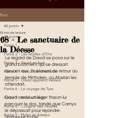
Post
All posts
55 min de lecture
All posts
68 - Le sanctuaire de
Partie 1
la Déesse
Partie 2 - Les feuilles d'Öta
Le regard de David se posa sur le 
Partie 3 - David et Ayel
grand bâtiment qui se dressait 
devant eux. Ils étaient de retour au 
Partie 4 - Öta à GemmeNoire
temple de Mirthalen, où Abelan les 
Partie 5 - David apprenti Veilleur
attendait.
Partie 6 - Le voyage de Tyra
David sentit un léger frisson lui 
Partie 7 - Sauver David
parcourir le dos, tandis que Carnyx 
Partie 8 - L'origine des Feuilles
le dépassait pour rejoindre 
Partie 9 - Mylen et Adrepo
l’immense porte.