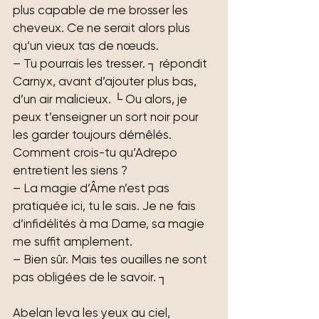
plus capable de me brosser les 
cheveux. Ce ne serait alors plus 
qu’un vieux tas de nœuds.
– Tu pourrais les tresser. ┐ répondit 
Carnyx, avant d’ajouter plus bas, 
d’un air malicieux. └ Ou alors, je 
peux t’enseigner un sort noir pour 
les garder toujours démêlés. 
Comment crois-tu qu’Adrepo 
entretient les siens ?
– La magie d’Âme n’est pas 
pratiquée ici, tu le sais. Je ne fais 
d’infidélités à ma Dame, sa magie 
me suffit amplement.
– Bien sûr. Mais tes ouailles ne sont 
pas obligées de le savoir. ┐
Abelan leva les yeux au ciel, 