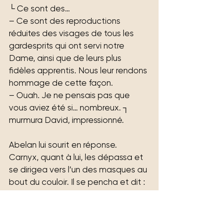
└ Ce sont des…
– Ce sont des reproductions 
réduites des visages de tous les 
gardesprits qui ont servi notre 
Dame, ainsi que de leurs plus 
fidèles apprentis. Nous leur rendons 
hommage de cette façon.
– Ouah. Je ne pensais pas que 
vous aviez été si… nombreux. ┐ 
murmura David, impressionné.
Abelan lui sourit en réponse. 
Carnyx, quant à lui, les dépassa et 
se dirigea vers l’un des masques au 
bout du couloir. Il se pencha et dit :
└ Celui la, c’est Mirthë. La première 
gardesprit de Bruyère et 