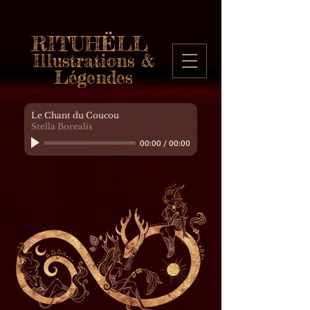
RITUHËLL
Illustrations &
Légendes
Le Chant du Coucou
Stella Borealis
00:00
/
00:00