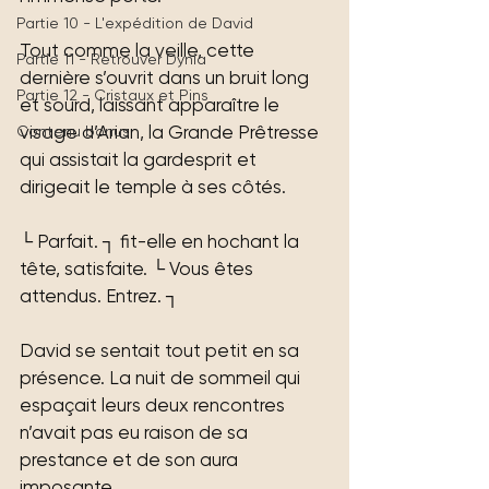
Partie 10 - L'expédition de David
Tout comme la veille, cette 
Partie 11 - Retrouver Dynia
dernière s’ouvrit dans un bruit long 
Partie 12 - Cristaux et Pins
et sourd, laissant apparaître le 
visage d’Arian, la Grande Prêtresse 
Contenu bonus
qui assistait la gardesprit et 
dirigeait le temple à ses côtés.
└ Parfait. ┐ fit-elle en hochant la 
tête, satisfaite. └ Vous êtes 
attendus. Entrez. ┐
David se sentait tout petit en sa 
présence. La nuit de sommeil qui 
espaçait leurs deux rencontres 
n’avait pas eu raison de sa 
prestance et de son aura 
imposante.