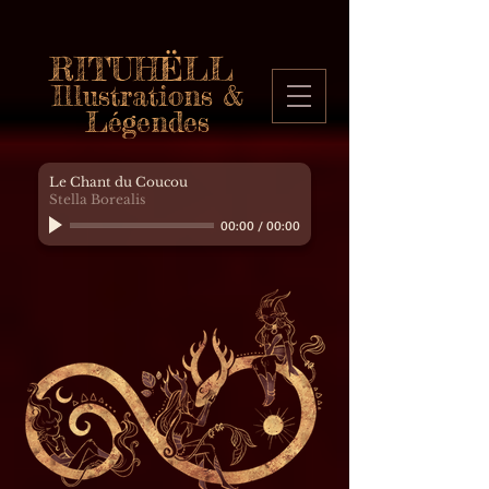
RITUHËLL
Illustrations &
Légendes
Le Chant du Coucou
Stella Borealis
00:00
/
00:00