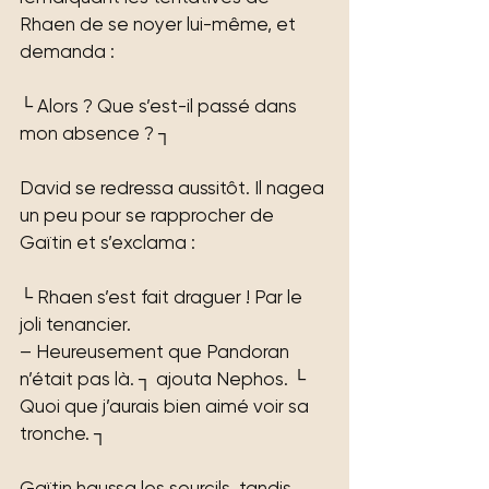
Rhaen de se noyer lui-même, et 
demanda : 
└ Alors ? Que s’est-il passé dans 
mon absence ? ┐
David se redressa aussitôt. Il nagea 
un peu pour se rapprocher de 
Gaïtin et s’exclama : 
└ Rhaen s’est fait draguer ! Par le 
joli tenancier. 
– Heureusement que Pandoran 
n’était pas là. ┐ ajouta Nephos. └ 
Quoi que j’aurais bien aimé voir sa 
tronche. ┐
Gaïtin haussa les sourcils, tandis 