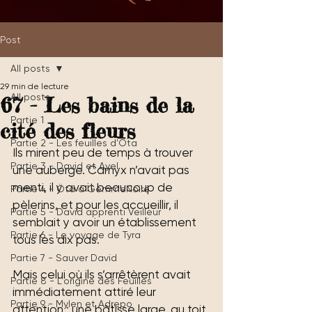
Post
All posts
29 min de lecture
All posts
67 - Les bains de la
Partie 1
cité des fleurs
Partie 2 - Les feuilles d'Öta
Ils mirent peu de temps à trouver 
Partie 3 - David et Ayel
une auberge. Carnyx n’avait pas 
menti, il y avait beaucoup de 
Partie 4 - Öta à GemmeNoire
pèlerins, et pour les accueillir, il 
Partie 5 - David apprenti Veilleur
semblait y avoir un établissement 
Partie 6 - Le voyage de Tyra
tous les dix pas.
Partie 7 - Sauver David
Mais celui où ils s’arrêtèrent avait 
Partie 8 - L'origine des Feuilles
immédiatement attiré leur 
Partie 9 - Mylen et Adrepo
attention : une bâtisse large, au toit 