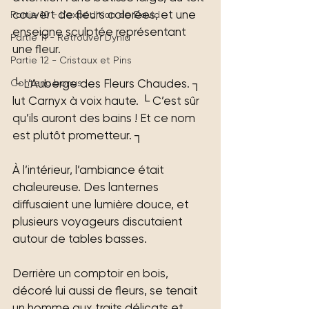
couvert de fleurs colorées, et une 
Partie 10 - L'expédition de David
enseigne sculptée représentant 
Partie 11 - Retrouver Dynia
une fleur.
Partie 12 - Cristaux et Pins
└ L’Auberge des Fleurs Chaudes. ┐ 
Contenu bonus
lut Carnyx à voix haute. └ C’est sûr 
qu’ils auront des bains ! Et ce nom 
est plutôt prometteur. ┐
À l’intérieur, l’ambiance était 
chaleureuse. Des lanternes 
diffusaient une lumière douce, et 
plusieurs voyageurs discutaient 
autour de tables basses.
Derrière un comptoir en bois, 
décoré lui aussi de fleurs, se tenait 
un homme aux traits délicats et 