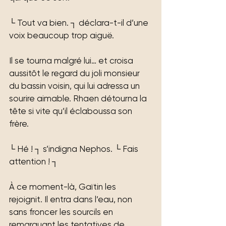
└ Tout va bien. ┐ déclara-t-il d’une 
voix beaucoup trop aiguë.
Il se tourna malgré lui… et croisa 
aussitôt le regard du joli monsieur 
du bassin voisin, qui lui adressa un 
sourire aimable. Rhaen détourna la 
tête si vite qu’il éclaboussa son 
frère.
└ Hé ! ┐ s’indigna Nephos. └ Fais 
attention ! ┐
À ce moment-là, Gaïtin les 
rejoignit. Il entra dans l’eau, non 
sans froncer les sourcils en 
remarquant les tentatives de 