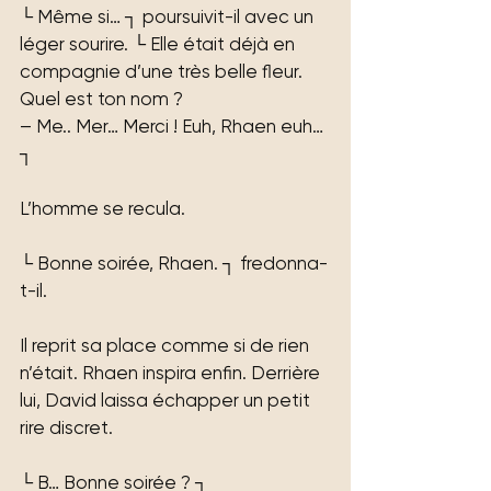
└ Même si… ┐ poursuivit-il avec un 
léger sourire. └ Elle était déjà en 
compagnie d’une très belle fleur. 
Quel est ton nom ?
– Me.. Mer… Merci ! Euh, Rhaen euh… 
┐
L’homme se recula.
└ Bonne soirée, Rhaen. ┐ fredonna-
t-il.
Il reprit sa place comme si de rien 
n’était. Rhaen inspira enfin. Derrière 
lui, David laissa échapper un petit 
rire discret.
└ B… Bonne soirée ? ┐