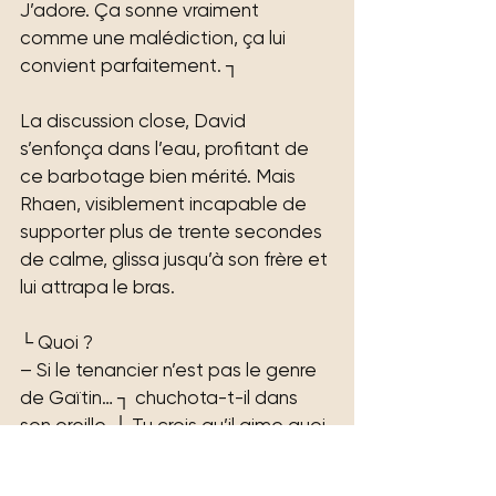
J’adore. Ça sonne vraiment 
comme une malédiction, ça lui 
convient parfaitement. ┐
La discussion close, David 
s’enfonça dans l’eau, profitant de 
ce barbotage bien mérité. Mais 
Rhaen, visiblement incapable de 
supporter plus de trente secondes 
de calme, glissa jusqu’à son frère et 
lui attrapa le bras.
└ Quoi ?
– Si le tenancier n’est pas le genre 
de Gaïtin… ┐ chuchota-t-il dans 
son oreille. └ Tu crois qu’il aime quoi 
? Les hommes plus petits ? 
Mignons ? Tu penses que j’ai ma 