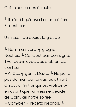
Gaïtin haussa les épaules.
└ Il m’a dit qu’il avait un truc à faire. 
Et il est parti. ┐
Un frisson parcourut le groupe.
└ Non, mais voilà. ┐ grogna 
Nephos. └ Ça, c’est pas bon signe. 
Il va revenir avec des problèmes, 
c’est sûr !
– Arrête. ┐ gémit David. └ Ne parle 
pas de malheur, tu vas les attirer ! 
On est enfin tranquilles. Profitons-
en avant que l’univers ne décide 
de Carnyxer notre soirée.
– Carnyxer. ┐ répéta Nephos. └ 