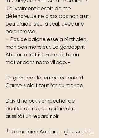
fit Carnyx en haussant un sourcil. └ 
J’ai vraiment besoin de me 
détendre. Je ne dirais pas non à un 
peu d’aide, seul à seul, avec une 
baigneresse.
– Pas de baigneresse à Mirthalen, 
mon bon monsieur. La gardesprit 
Abelan a fait interdire ce beau 
métier dans notre village. ┐
La grimace désemparée que fit 
Carnyx valait tout l’or du monde.
David ne put s’empêcher de 
pouffer de rire, ce qui lui valut 
aussitôt un regard noir.
└ J’aime bien Abelan. ┐ gloussa-t-il.